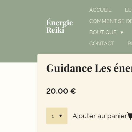
Passer
ACCUEIL
LE
au
Énergie
COMMENT SE DÉ
contenu
Reiki
principal
BOUTIQUE
CONTACT
R
Guidance Les én
20,00 €
Ajouter au panier