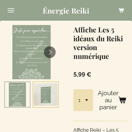
Passer
Énergie Reiki
au
contenu
Affiche Les 5
principal
idéaux du Reiki
version
numérique
5,99 €
Ajouter
au
panier
Affiche Reiki – Les 5