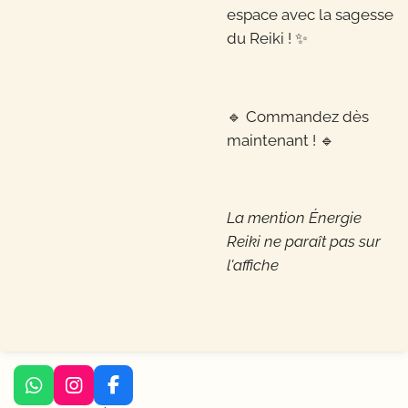
espace avec la sagesse
du Reiki ! ✨
🔹 Commandez dès
maintenant ! 🔹
La mention Énergie
Reiki ne paraît pas sur
l'affiche
W
I
F