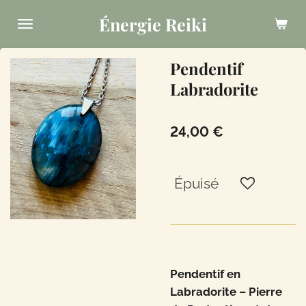
Passer
Énergie Reiki
au
contenu
Pendentif
principal
Labradorite
24,00 €
Épuisé
Pendentif en
Labradorite – Pierre